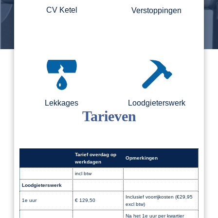
CV Ketel
Verstoppingen
Lekkages
Loodgieterswerk
Tarieven
Tarief overdag op
Opmerkingen
werkdagen
incl btw
Loodgieterswerk
Dak
Inclusief voorrijkosten (€29,95
1e uur
€ 129,50
excl btw)
Na het 1e uur per kwartier