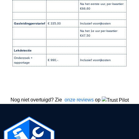
Na het eerste uur, per kwartier:
€66,60
Gasleidingperstarief
€ 335,00
Inclusief voorrijkosten
Na het 1e uur per kwartier
€47,50
Lekdetectie
Onderzoek +
€ 990,-
Inclusief voorrijkosten
rapportage
Nog niet overtuigd? Zie
onze reviews
op