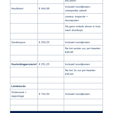
etc) All-in!
Inclusief voorrijkosten,
Hoofdriool
€ 444,68
onbeperkte arbeid
camera -inspectie +
doorspuiten
Als geen enkele afvoer in huis
meer doorloopt
Sanibroyeur
€ 254,25
Inclusief voorrijkosten
Na het eerste uur, per kwartier:
€49,95
Gasleidingperstarief
€ 251,25
Inclusief voorrijkosten
Na het 1e uur per kwartier
€35,63
Lekdetectie
Onderzoek +
€ 742,50
Inclusief voorrijkosten
rapportage