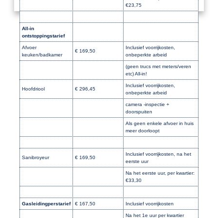
€23,75
All-in
ontstoppingstarief
Afvoer
Inclusief voorrijkosten,
€ 169,50
keuken/badkamer
onbeperkte arbeid
(geen trucs met meters/veren
etc) All-in!
Inclusief voorrijkosten,
Hoofdriool
€ 296,45
onbeperkte arbeid
camera -inspectie +
doorspuiten
Als geen enkele afvoer in huis
meer doorloopt
Inclusief voorrijkosten, na het
Sanibroyeur
€ 169,50
eerste uur
Na het eerste uur, per kwartier:
€33,30
Gasleidingperstarief
€ 167,50
Inclusief voorrijkosten
Na het 1e uur per kwartier