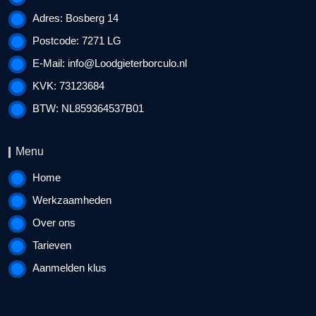
Adres: Bosberg 14
Postcode: 7271 LG
E-Mail:
info@Loodgieterborculo.nl
KVK: 73123684
BTW: NL859364537B01
Menu
Home
Werkzaamheden
Over ons
Tarieven
Aanmelden klus