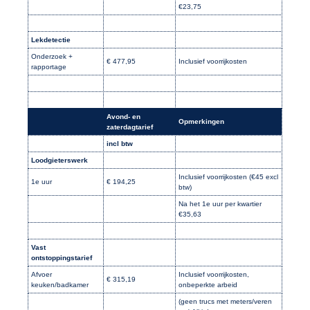
€23,75
Lekdetectie
Onderzoek +
€ 477,95
Inclusief voorrijkosten
rapportage
Avond- en
Opmerkingen
zaterdagtarief
incl btw
Loodgieterswerk
Inclusief voorrijkosten (€45 excl
1e uur
€ 194,25
btw)
Na het 1e uur per kwartier
€35,63
Vast
ontstoppingstarief
Afvoer
Inclusief voorrijkosten,
€ 315,19
keuken/badkamer
onbeperkte arbeid
(geen trucs met meters/veren