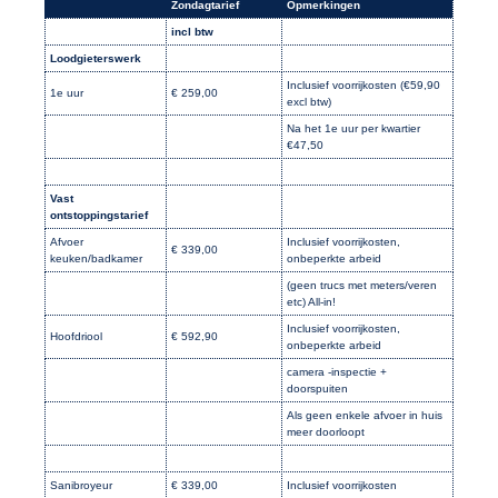
Zondagtarief
Opmerkingen
incl btw
Loodgieterswerk
Inclusief voorrijkosten (€59,90
1e uur
€ 259,00
excl btw)
Na het 1e uur per kwartier
€47,50
Vast
ontstoppingstarief
Afvoer
Inclusief voorrijkosten,
€ 339,00
keuken/badkamer
onbeperkte arbeid
(geen trucs met meters/veren
etc) All-in!
Inclusief voorrijkosten,
Hoofdriool
€ 592,90
onbeperkte arbeid
camera -inspectie +
doorspuiten
Als geen enkele afvoer in huis
meer doorloopt
Sanibroyeur
€ 339,00
Inclusief voorrijkosten